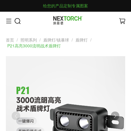
给您的产品定制专属图案
首页
/
照明系列
/
盾牌灯/镇暴球
/
盾牌灯
/
P21高亮3000流明战术盾牌灯