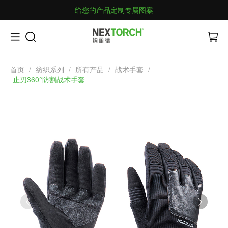
给您的产品定制专属图案
首页
/
纺织系列
/
所有产品
/
战术手套
/
止刃360°防割战术手套