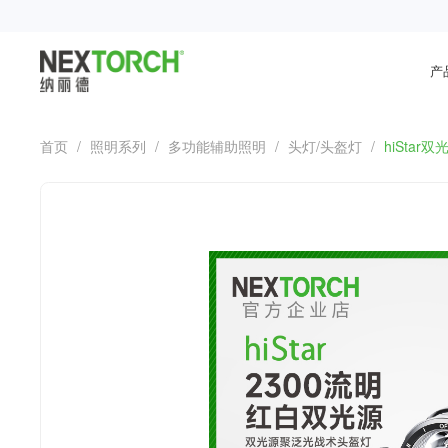
产
首页
/
照明系列
/
多功能辅助照明
/
头灯/头盔灯
/
hiSta