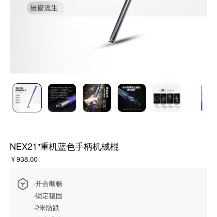
NEX21″重机蓝色手柄机械棍
￥938.00
·开合顺畅
·锁定稳固
·2米防跌