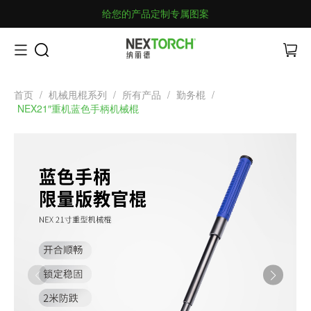
给您的产品定制专属图案
首页
/
机械甩棍系列
/
所有产品
/
勤务棍
/
NEX21″重机蓝色手柄机械棍