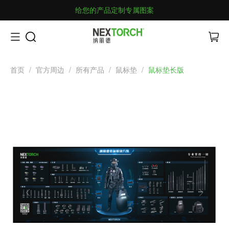
给您的产品定制专属图案
首页
/
官方周边
/
所有产品
/
鼠标垫
/
鼠标垫长版