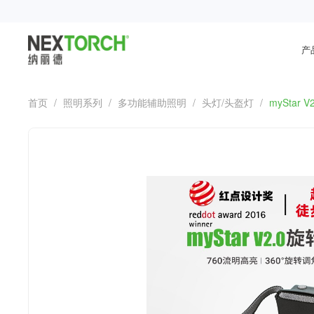
产
首页
/
照明系列
/
多功能辅助照明
/
头灯/头盔灯
/
myStar 