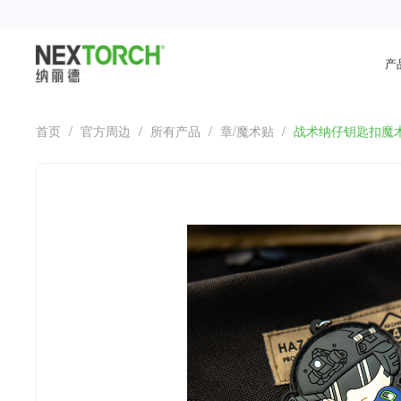
产
首页
/
官方周边
/
所有产品
/
章/魔术贴
/
战术纳仔钥匙扣魔