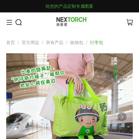
给您的产品定制专属图案
首页
/
官方周边
/
所有产品
/
收纳包
/
行李包