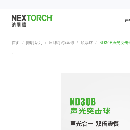
产
首页
/
照明系列
/
盾牌灯/镇暴球
/
镇暴球
/
ND30B声光突击