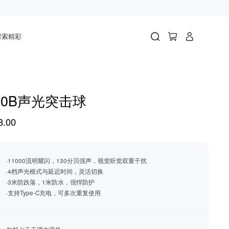
探索精彩
30B声光突击球
.00
·11000流明耀闪，130分贝强声，视觉听觉双重干扰
·4档声光模式与延迟时间，灵活切换
·3米防跌落，1米防水，强悍防护
·支持Type-C充电，可多次重复使用