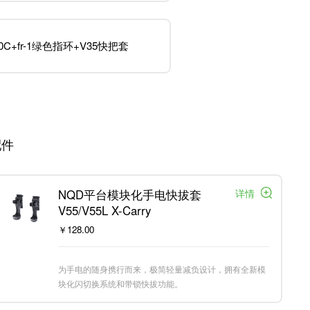
30C+fr-1绿色指环+V35快把套
配件
详情
NQD平台模块化手电快拔套
V55/V55L X-Carry
￥128.00
为手电的随身携行而来，极简轻量减负设计，拥有全新模
块化闪切换系统和带锁快拔功能。