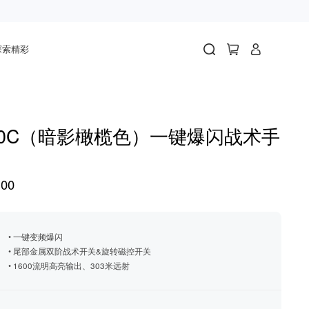
探索精彩
30C（暗影橄榄色）一键爆闪战术手
00
• 一键变频爆闪
• 尾部金属双阶战术开关&旋转磁控开关
• 1600流明高亮输出、303米远射