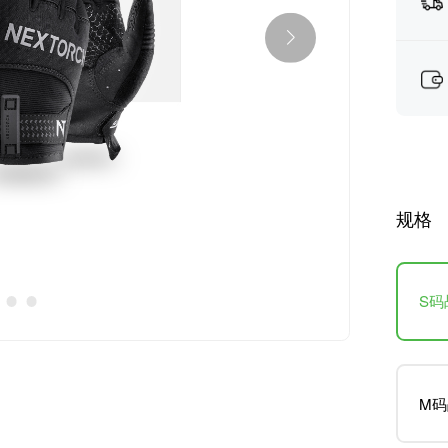
规格
S码
M