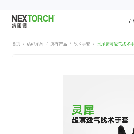
产
首页
/
纺织系列
/
所有产品
/
战术手套
/
灵犀超薄透气战术