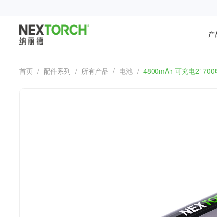
产
首页
/
配件系列
/
所有产品
/
电池
/
4800mAh 可充电2170