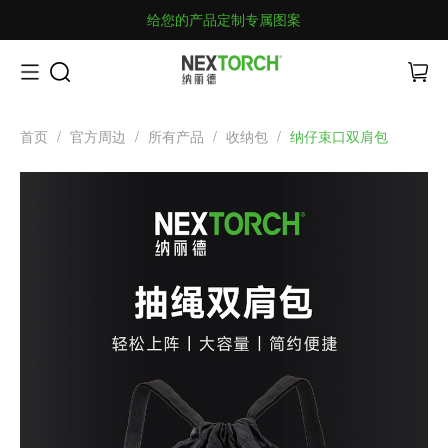
给您的产品定制专属图案
首页
/
官方周边
/
所有产品
/
收纳包
/
纳仔束口双肩包