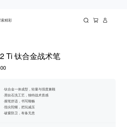
探索精彩
12 Ti 钛合金战术笔
00
·钛合金一体成型，轻量与强度兼顾
·黑钛石洗工艺，独特战术质感
·握笔舒适，书写顺畅
·指尖陀螺，把玩减压
·破窗防卫，有备无患