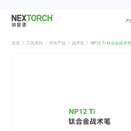
产
首页
/
工具系列
/
所有产品
/
战术笔
/
NP12 Ti 钛合金战术