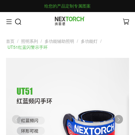
给您的产品定制专属图案
首页
/
照明系列
/
多功能辅助照明
/
多功能灯
/
UT51红蓝闪警示手环