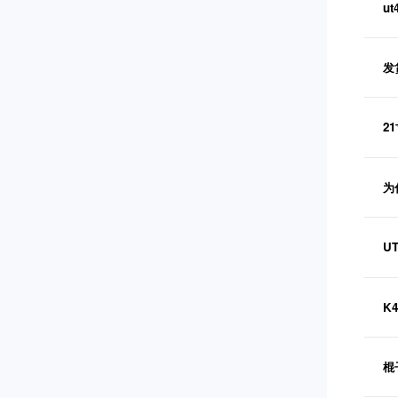
u
发
2
为
U
K
棍