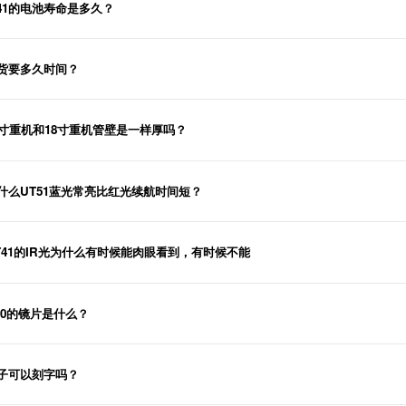
t41的电池寿命是多久？
货要多久时间？
1寸重机和18寸重机管壁是一样厚吗？
什么UT51蓝光常亮比红光续航时间短？
T41的IR光为什么有时候能肉眼看到，有时候不能
40的镜片是什么？
子可以刻字吗？