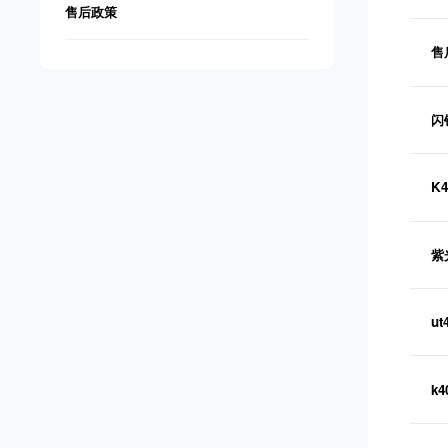
售后政策
售
闪
K
紫
u
k