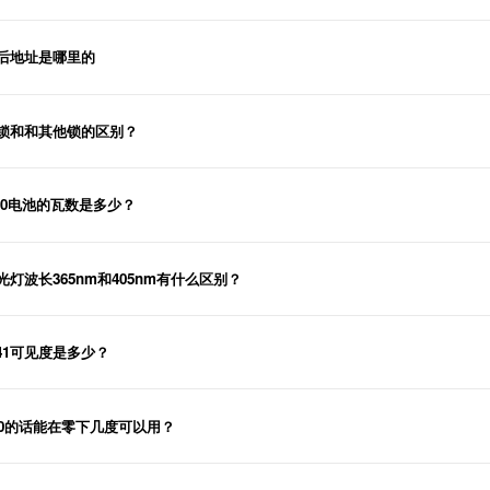
后地址是哪里的
锁和和其他锁的区别？
40电池的瓦数是多少？
光灯波长365nm和405nm有什么区别？
t41可见度是多少？
40的话能在零下几度可以用？