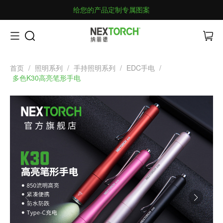
给您的产品定制专属图案
首页
/
照明系列
/
手持照明系列
/
EDC手电
/
多色K30高亮笔形手电