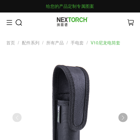
给您的产品定制专属图案
首页
/
配件系列
/
所有产品
/
手电套
/
V10尼龙电筒套