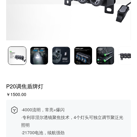
P20调焦盾牌灯
￥1500.00
·4000流明，常亮+爆闪
·专利菲涅尔透镜聚焦技术，4个灯头可独立调节聚泛光
照明
·21700电池，续航强劲