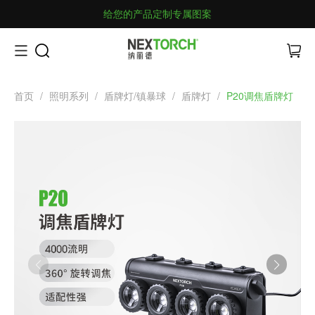
给您的产品定制专属图案
首页
/
照明系列
/
盾牌灯/镇暴球
/
盾牌灯
/
P20调焦盾牌灯