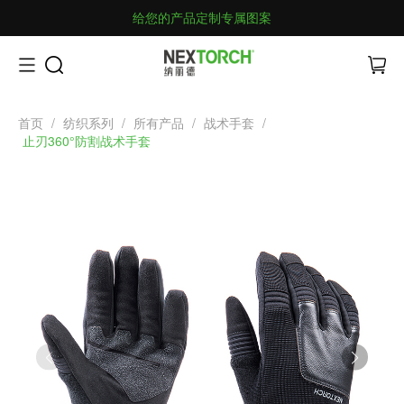
给您的产品定制专属图案
首页
/
纺织系列
/
所有产品
/
战术手套
/
止刃360°防割战术手套