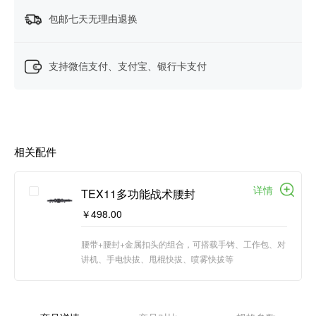
包邮七天无理由退换
支持微信支付、支付宝、银行卡支付
相关配件
详情
TEX11多功能战术腰封
￥498.00
腰带+腰封+金属扣头的组合，可搭载手铐、工作包、对
讲机、手电快拔、甩棍快拔、喷雾快拔等