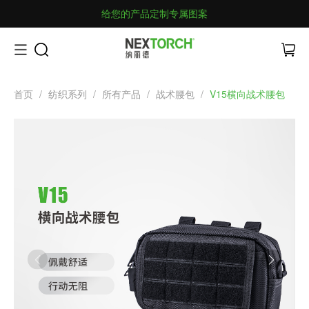
给您的产品定制专属图案
首页
/
纺织系列
/
所有产品
/
战术腰包
/
V15横向战术腰包