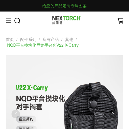
给您的产品定制专属图案
首页
/
配件系列
/
所有产品
/
其他
/
NQD平台模块化尼龙手铐套V22 X-Carry