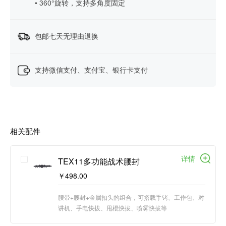
• 360°旋转，支持多角度固定
包邮七天无理由退换
支持微信支付、支付宝、银行卡支付
相关配件
详情
TEX11多功能战术腰封
￥498.00
腰带+腰封+金属扣头的组合，可搭载手铐、工作包、对
讲机、手电快拔、甩棍快拔、喷雾快拔等