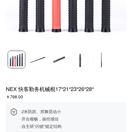
NEX 快客勤务机械棍17″21″23″26″28″
￥798.00
·2米防跌、挥舞晃动小
·开合顺畅，操控感佳
·自主研“闪锁”锁定结构