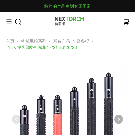
给您的产品定制专属图案
首页
/
机械甩棍系列
/
所有产品
/
勤务棍
/
NEX 快客勤务机械棍17″21″23″26″28″