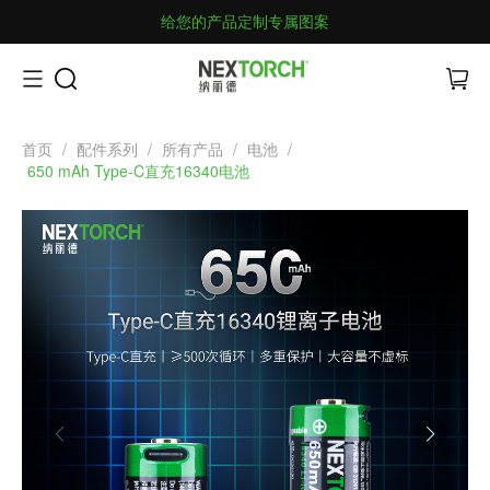
给您的产品定制专属图案
首页
/
配件系列
/
所有产品
/
电池
/
650 mAh Type-C直充16340电池