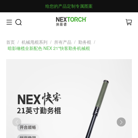
给您的产品定制专属图案
首页
/
机械甩棍系列
/
所有产品
/
勤务棍
/
暗影橄榄全新配色·NEX 21″快客勤务机械棍