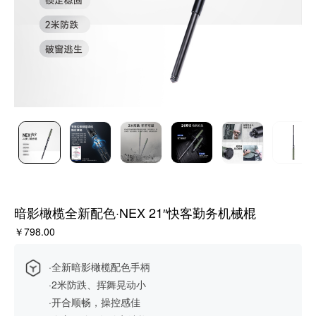
暗影橄榄全新配色·NEX 21″快客勤务机械棍
￥798.00
·全新暗影橄榄配色手柄
·2米防跌、挥舞晃动小
·开合顺畅，操控感佳