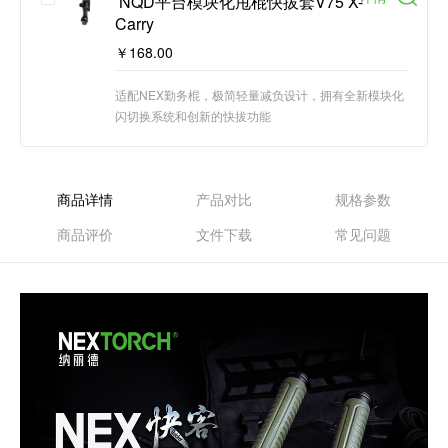
 NQD平台模块化甩棍快拔套V75 X-
Carry
￥168.00
适配NEX勤务棍，极简轻量减负设计，拥有全新模块化
闪切换系统和创新的快拔功能
商品详情
产品对比
规格参数
商品评价
文件下载
常见问题