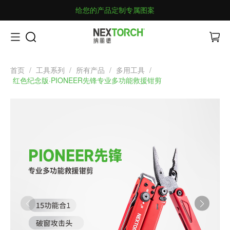
给您的产品定制专属图案
首页
/
工具系列
/
所有产品
/
多用工具
/
红色纪念版·PIONEER先锋专业多功能救援钳剪