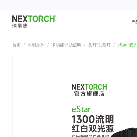
产
首页
/
照明系列
/
多功能辅助照明
/
头灯/头盔灯
/
eStar