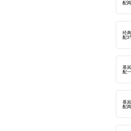
配
经典
配3
慕岚
配
慕岚
配