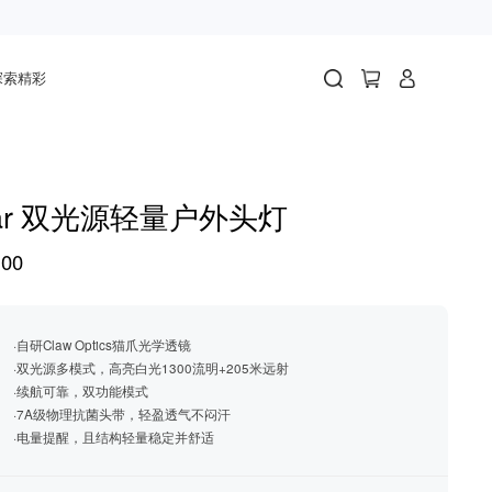
探索精彩
tar 双光源轻量户外头灯
00
·自研Claw Optics猫爪光学透镜
·双光源多模式，高亮白光1300流明+205米远射
·续航可靠，双功能模式
·7A级物理抗菌头带，轻盈透气不闷汗
·电量提醒，且结构轻量稳定并舒适