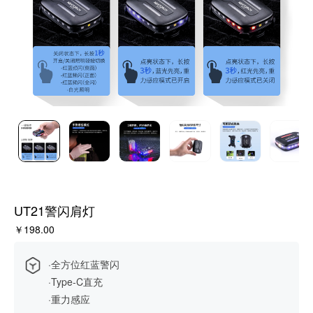
UT21警闪肩灯
￥198.00
·全方位红蓝警闪
·Type-C直充
·重力感应