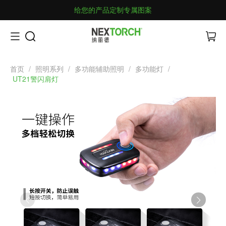
给您的产品定制专属图案
首页
/
照明系列
/
多功能辅助照明
/
多功能灯
/
UT21警闪肩灯