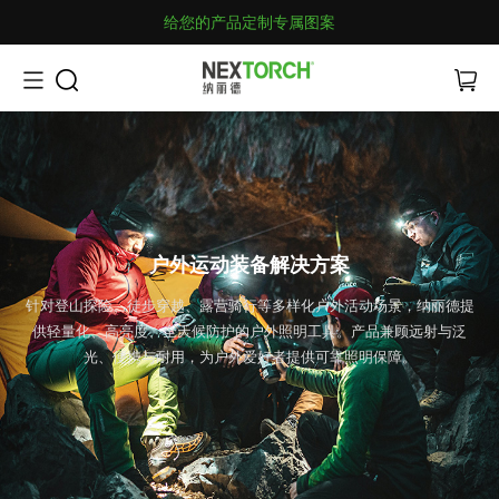
给您的产品定制专属图案
户外运动装备解决方案
针对登山探险、徒步穿越、露营骑行等多样化户外活动场景，纳丽德提
供轻量化、高亮度、全天候防护的户外照明工具。产品兼顾远射与泛
光、便携与耐用，为户外爱好者提供可靠照明保障。