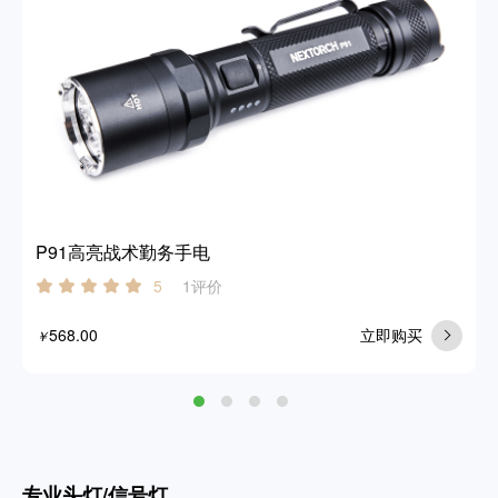
P91高亮战术勤务手电
1评价
5
568.00
立即购买
￥
专业头灯/信号灯