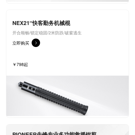
NEX21″快客勤务机械棍
开合顺畅/锁定稳固/2米防跌/破窗逃生
立即购买
￥798起
PIONEER先锋专业多功能救援钳剪