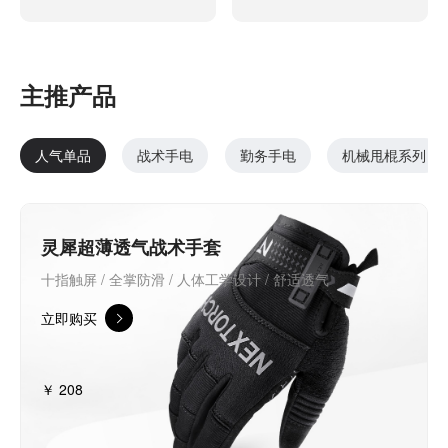
主推产品
人气单品
战术手电
勤务手电
机械甩棍系列
灵犀超薄透气战术手套
十指触屏 / 全掌防滑 / 人体工学设计 / 舒适透气
立即购买
￥ 208