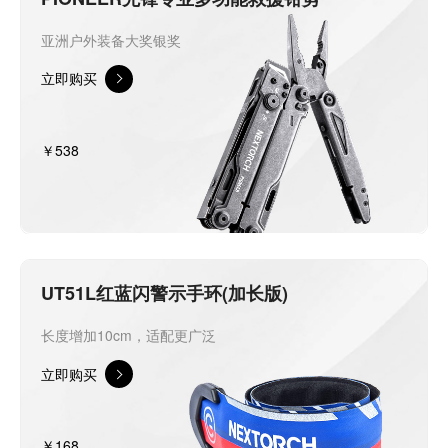
亚洲户外装备大奖银奖
立即购买
￥538
UT51L红蓝闪警示手环(加长版)
长度增加10cm，适配更广泛
立即购买
￥168