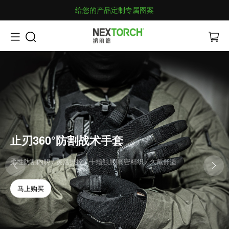
给您的产品定制专属图案
止刃360°防割战术手套
柔性防割内胆 / 灵活操控 / 十指触屏|高密精织 / 久戴舒适
马上购买